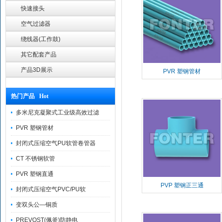
快速接头
空气过滤器
绕线器(工作鼓)
其它配套产品
产品3D展示
PVR 塑钢管材
热门产品 Hot
多米尼克凝聚式工业级高效过滤
PVR 塑钢管材
封闭式压缩空气PU软管卷管器
CT 不锈钢软管
PVR 塑钢直通
PVP 塑钢正三通
封闭式压缩空气PVC/PU软
变双头公—铜质
PREVOST(佩釜)防静电