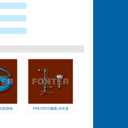
釜)防静电
PREVOST(佩釜)水性漆