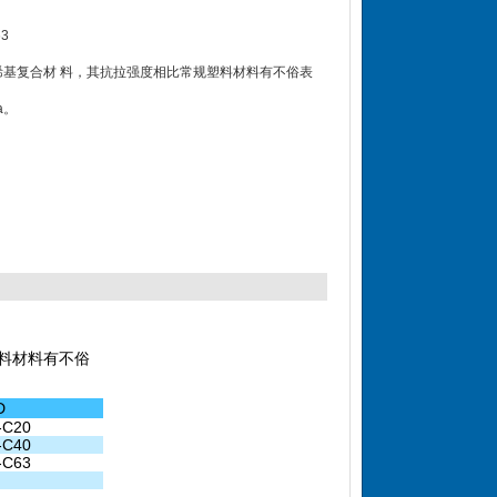
63
烯基复合材 料，其抗拉强度相比常规塑料材料有不俗表
a。
塑料材料有不俗
D
-C20
-C40
-C63