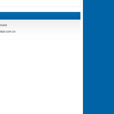
rved
r.com.cn