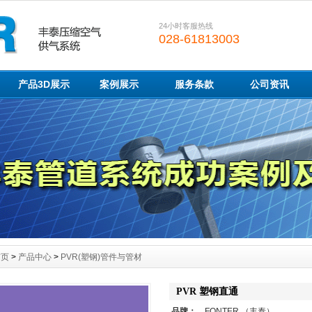
24小时客服热线
028-61813003
产品3D展示
案例展示
服务条款
公司资讯
首页
>
产品中心
>
PVR(塑钢)管件与管材
PVR 塑钢直通
品牌：
FONTER （丰泰）