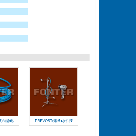
釜)防静电
PREVOST(佩釜)水性漆