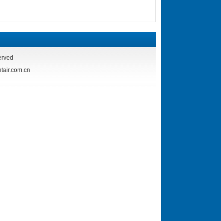
rved
r.com.cn