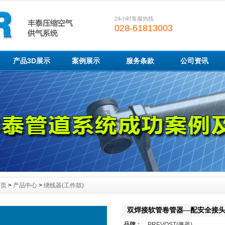
24小时客服热线
028-61813003
产品3D展示
案例展示
服务条款
公司资讯
首页
>
产品中心
>
绕线器(工作鼓)
双焊接软管卷管器—配安全接
品牌：
PREVOST(佩釜)