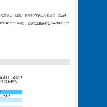
ar；软管锁止；防震。 氧气G 3/8"内丝右旋进口；乙炔G
 061810S2标准； 乙炔安全接头符合SIA 061810S2
丝右旋进口；乙炔G
炔安全接头符合
D
15OAC