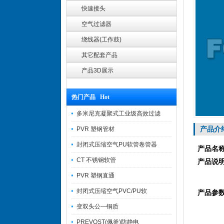
快速接头
空气过滤器
绕线器(工作鼓)
其它配套产品
产品3D展示
热门产品 Hot
多米尼克凝聚式工业级高效过滤
产品介
PVR 塑钢管材
封闭式压缩空气PU软管卷管器
产品名
CT 不锈钢软管
产品说
PVR 塑钢直通
封闭式压缩空气PVC/PU软
产品参
变双头公—铜质
PREVOST(佩釜)防静电