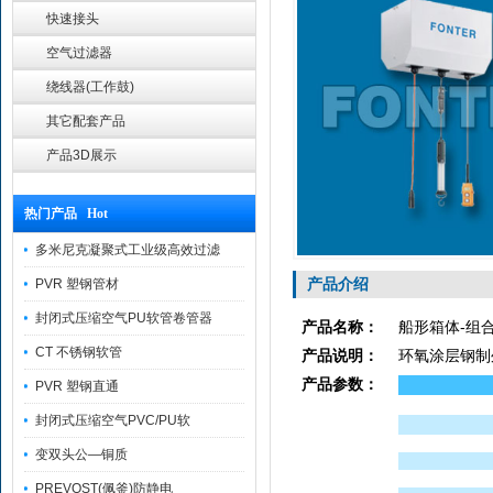
快速接头
空气过滤器
绕线器(工作鼓)
其它配套产品
产品3D展示
热门产品 Hot
多米尼克凝聚式工业级高效过滤
产品介绍
PVR 塑钢管材
封闭式压缩空气PU软管卷管器
产品名称：
船形箱体-组
CT 不锈钢软管
产品说明：
环氧涂层钢制
产品参数：
PVR 塑钢直通
封闭式压缩空气PVC/PU软
变双头公—铜质
PREVOST(佩釜)防静电